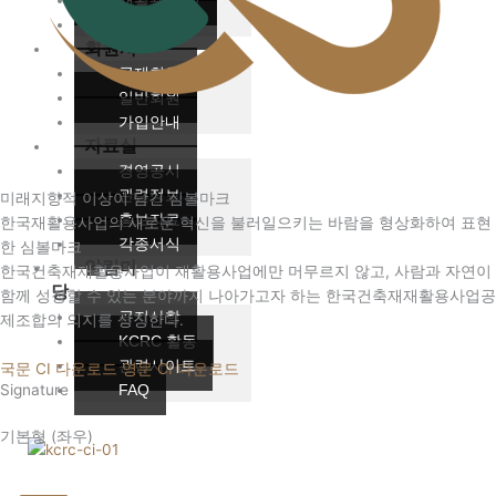
재활용 공정
재활용 현황
회원사
공제회원
일반회원
가입안내
자료실
경영공시
관련정보
미래지향적 이상이 담긴 심볼마크
홍보자료
한국재활용사업의 새로운 혁신을 불러일으키는 바람을 형상화하여 표현
각종서식
한 심볼마크
알림마
한국건축재재활용사업이 재활용사업에만 머무르지 않고, 사람과 자연이
당
함께 성장할 수 있는 분야까지 나아가고자 하는 한국건축재재활용사업공
공지사항
제조합의 의지를 상징한다.
KCRC 활동
관련사이트
국문 CI 다운로드
영문 CI 다운로드
FAQ
Signature
기본형 (좌우)