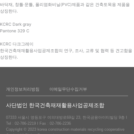
바닥재, 창틀·문틀, 폴리염화비닐(PVC)제품과 같은 건축토목용 제품을
상징한다.
KCRC Dark gray
Pantone 329 C
KCRC 다크그레이
한국건축재재활용사업공제조합의 연구, 조사, 교류 및 협력 등 견고함을
상징한다.
개인정보처리방침
이메일무단수집거부
사단법인 한국건축재재활용사업공제조합
07333 서울시 영등포구 여의대방로69길 23, 한국금융아이티빌딩 9층 I
Tel : 02-786-2219 I Fax : 02-786-2236
Copyright © 2023 korea construction materials recycling cooperative