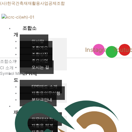
콘
(사)한국건축재재활용사업공제조합
텐
츠
로
조합소
건
개
너
인사말
뛰
조합개요
기
Instagram
Youtu
조합상징
주요사업
조합소개
오시는 길
CI 소개
Symbol Mark
EPR제
도
EPR제도 소개
재활용의무이행
분담금안내
건축재
재활용
의무대상 제품
재활용 체계