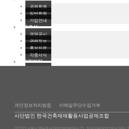
공제회원
일반회원
가입안내
자료실
경영공시
관련정보
홍보자료
각종서식
알림마당
공지사항
KCRC 활동
관련사이트
FAQ
개인정보처리방침
이메일무단수집거부
X
사단법인 한국건축재재활용사업공제조합
07333 서울시 영등포구 여의대방로69길 23, 한국금융아이티빌딩 9층 I Tel : 0