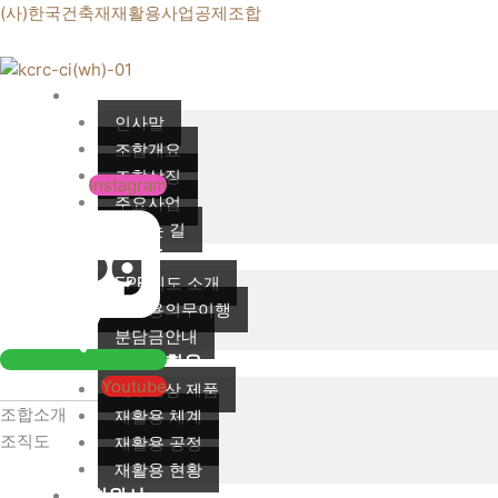
콘
(사)한국건축재재활용사업공제조합
텐
츠
로
조합소개
건
인사말
너
조합개요
뛰
조합상징
Instagram
기
주요사업
오시는 길
EPR제도
EPR제도 소개
재활용의무이행
분담금안내
건축재재활용
Youtube
의무대상 제품
조합소개
재활용 체계
조직도
재활용 공정
재활용 현황
회원사