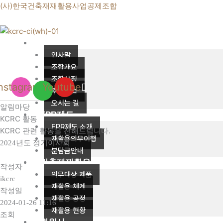
콘
(사)한국건축재재활용사업공제조합
텐
츠
로
조합소개
건
인사말
너
조합개요
뛰
조합상징
Instagram
Youtube
기
주요사업
오시는 길
알림마당
EPR제도
KCRC 활동
EPR제도 소개
KCRC 관련 활동을 전해드립니다.
재활용의무이행
2024년도 정기이사회
분담금안내
건축재재활용
작성자
의무대상 제품
ikcrc
재활용 체계
작성일
재활용 공정
2024-01-26 11:16
재활용 현황
조회
회원사