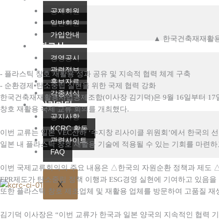
공제회원
일반회원
가입안내
▲ 한국건축재재활용사업공
자료실
경영공시
관련정보
- 플라스틱 창호 재활용 성과 공유 및 지속적 협력 체계 구축
홍보자료
- 순환경제•탄소중립 실현을 위한 국제 협력 강화
각종서식
한국건축재재활용사업공제조합(이사장 김기덕)은 9월 16일부터 17일까지 일본
알림마당
창호 재활용 국제 교류 회의를 개최했다.
공지사항
KCRC 활동
이번 교류는 일본 VEC산하 ‘수지창 리사이클 위원회’에서 한국의
관련사이트
일본 내 플라스틱 창호 재활용 기술에 적용될 수 있는 기회를 마련
FAQ
이번 국제교류회의의 주요 내용은 △한국의 자원순환 정책과 제도 △
EPR제도가 탄소중립 정책 이행과 ESG경영 실현에 기여하고 있음을
X
또한 플라스틱 창호 제조업체 및 재활용 업체를 방문하여 고품질 재
김기덕 이사장은 “이번 교류가 한국과 일본 양국의 지속적인 협력 