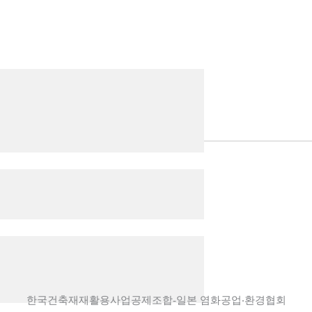
한국건축재재활용사업공제조합-일본 염화공업‧환경협회