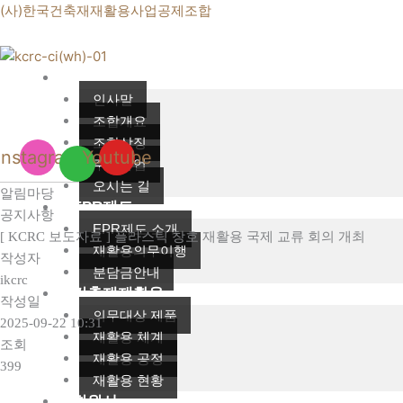
콘
(사)한국건축재재활용사업공제조합
텐
츠
로
조합소개
건
인사말
너
조합개요
뛰
조합상징
Instagram
Youtube
기
주요사업
오시는 길
알림마당
EPR제도
공지사항
EPR제도 소개
[ KCRC 보도자료 ] 플라스틱 창호 재활용 국제 교류 회의 개최
재활용의무이행
작성자
분담금안내
ikcrc
건축재재활용
작성일
의무대상 제품
2025-09-22 10:31
재활용 체계
조회
재활용 공정
399
재활용 현황
회원사