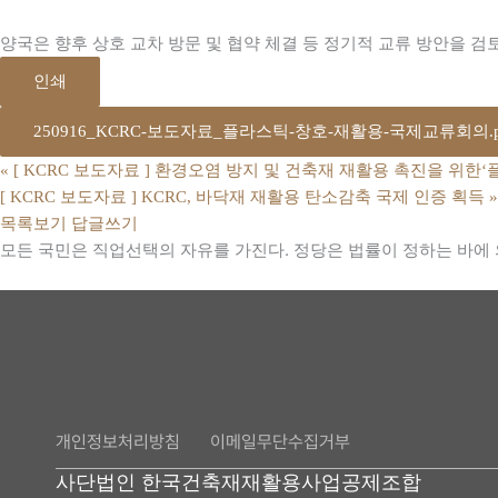
양국은 향후 상호 교차 방문 및 협약 체결 등 정기적 교류 방안을 
인쇄
250916_KCRC-보도자료_플라스틱-창호-재활용-국제교류회의.p
«
[ KCRC 보도자료 ] 환경오염 방지 및 건축재 재활용 촉진을 위한
[ KCRC 보도자료 ] KCRC, 바닥재 재활용 탄소감축 국제 인증 획득
»
목록보기
답글쓰기
모든 국민은 직업선택의 자유를 가진다. 정당은 법률이 정하는 바에 
개인정보처리방침
이메일무단수집거부
사단법인 한국건축재재활용사업공제조합