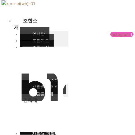
콘
텐
츠
조합소
로
개
건
인사말
Instagram
너
조합개요
뛰
조합상징
기
주요사업
오시는 길
EPR제
도
EPR제도 소개
재활용의무이행
분담금안내
건축재
재활용
의무대상 제품
재활용 체계
재활용 공정
재활용 현황