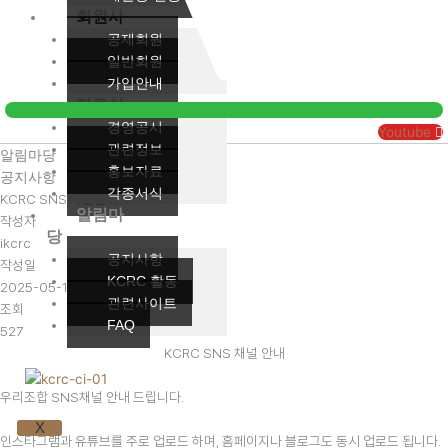
회원사
공제회원
일반회원
가입안내
자료실
경영공시
Youtube
관련정보
알림마당
홍보자료
공지사항
각종서식
KCRC SNS 채널안내
알림마
작성자
당
ikcrc
공지사항
작성일
KCRC 활동
2025-05-13 10:33
관련사이트
조회
FAQ
527
KCRC SNS 채널 안내
우리조합 SNS채널 안내 드립니다.
X
인스타그램과 유튜브를 주로 업로드 하며, 홈페이지나 블로그도 동시 업로드 됩니다.