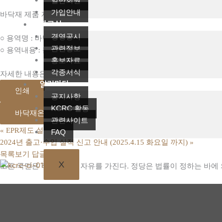
일반회원
가입안내
바닥재 제품 자원순환을 통한 온실가스 감축효과 산정 및 검증 연구 
자료실
경영공시
○ 용역명 : 바닥재 제품 자원순환을 통한 온실가스 감축효과 산정 및
관련정보
○ 용역내용 : 붙임1 제안요청서 참조
홍보자료
각종서식
자세한 내용은 아래 첨부파일에서 확인 바랍니다.
알림마당
인쇄
공지사항
KCRC 활동
바닥재온실가스감축효과연구_용역공고문-및-제안요청서.hwp
관련사이트
«
EPR제도 설명 등을 위한 의무생산자 방문 신청 안내
FAQ
2024년 출고·수입 실적 신고 안내 (2025.4.15 화요일 까지)
»
목록보기
답글쓰기
X
모든 국민은 직업선택의 자유를 가진다. 정당은 법률이 정하는 바에 