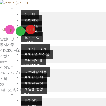
콘
텐
조합소개
츠
인사말
로
조합개요
건
조합상징
Instagram
Youtube
너
주요사업
뛰
오시는 길
알림마당
기
EPR제도
공지사항
EPR제도 소개
< KCRC 공고 제2025-001호 > 바닥재 제품 자원순환을 통한 온실
재활용의무이행
작성자
분담금안내
ikcrc
건축재재활용
작성일
의무대상 제품
2025-04-02 13:27
재활용 체계
조회
재활용 공정
564
재활용 현황
<한국건축재재활용사업공제조합 공고 제2025-001호>
회원사
공제회원