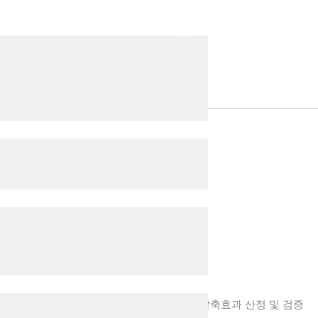
가스 감축효과 산정 및 검증 용역
바닥재 제품 자원순환을 통한 온실가스 감축효과 산정 및 검증