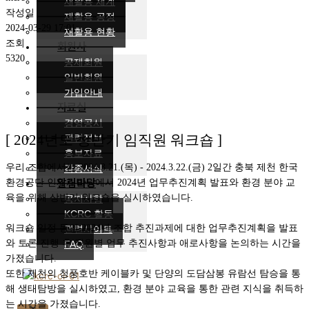
재활용 체계
작성일
재활용 공정
2024-03-29 17:01
재활용 현황
조회
회원사
5320
공제회원
일반회원
가입안내
자료실
경영공시
관련정보
[ 2024년도 상반기 임직원 워크숍 ]
홍보자료
우리 조합에서는 2024.3.21.(목) - 2024.3.22.(금) 2일간 충북 제천 한국
각종서식
알림마당
환경공단 인재개발원에서 2024년 업무추진계획 발표와 환경 분야 교
육을 위해 상반기 워크숍을 실시하였습니다.
공지사항
KCRC 활동
워크숍 일정 동안 2024년 조합 추진과제에 대한 업무추진계획을 발표
관련사이트
와 토론 진행 후 직원별 업무 추진사항과 애로사항을 논의하는 시간을
FAQ
가졌습니다.
또한 제천의 청풍호반 케이블카 및 단양의 도담삼봉 유람선 탐승을 통
해 생태탐방을 실시하였고, 환경 분야 교육을 통한 관련 지식을 취득하
는 시간을 가졌습니다.