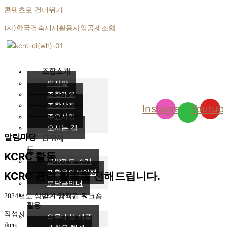
콘텐츠로 건너뛰기
(사)한국건축재재활용사업공제조합
조합소개
인사말
조합개요
조합상징
Instagram
Youtub
주요사업
오시는 길
알림마당
EPR제
도
KCRC 활동
EPR제도 소개
재활용의무이행
KCRC 관련 활동을 전해드립니다.
분담금안내
건축재재
2024년도 상반기 임직원 워크숍
활용
작성자
의무대상 제품
ikcrc