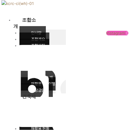
콘
텐
츠
조합소
로
개
건
인사말
Instagram
너
조합개요
뛰
조합상징
기
주요사업
오시는 길
EPR제
도
EPR제도 소개
재활용의무이행
분담금안내
건축재
재활용
의무대상 제품
재활용 체계
재활용 공정
재활용 현황