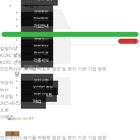
회원사
공제회원
일반회원
가입안내
자료실
경영공시
Youtube
관련정보
알림마당
홍보자료
KCRC 활동
각종서식
KCRC 관련 활동을 전해드립니다.
알림마
인도네시아 폐기물 박람회 참관 및 현지 기관·기업 방문
당
공지사항
작성자
KCRC 활동
ikcrc
관련사이트
작성일
FAQ
2025-08-22 14:45
조회
3596
X
인도네시아 폐기물 박람회 참관 및 현지 기관·기업 방문