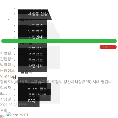
재활용 체계
재활용 공정
재활용 현황
회원사
공제회원
일반회원
가입안내
자료실
Youtube
경영공시
자료실
관련정보
관련정보
홍보자료
법령정보
각종서식
동향정보
알림마
연구자료
당
캘리포니아 SB 54 시행 본격화, 포장재 생산자책임(EPR) 시대 열린다
공지사항
작성자
KCRC 활동
ikcrc
관련사이트
작성일
FAQ
2026-05-28 17:22
조회
90