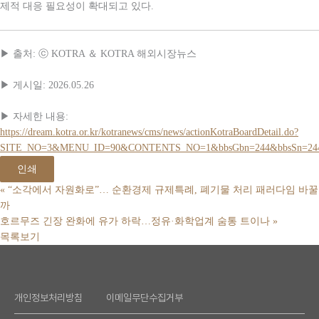
제적 대응 필요성이 확대되고 있다.
▶ 출처: ⓒ KOTRA ＆ KOTRA 해외시장뉴스
▶ 게시일: 2026.05.26
▶ 자세한 내용:
https://dream.kotra.or.kr/kotranews/cms/news/actionKotraBoardDetail.do?
SITE_NO=3&MENU_ID=90&CONTENTS_NO=1&bbsGbn=244&bbsSn=244
인쇄
«
“소각에서 자원화로”… 순환경제 규제특례, 폐기물 처리 패러다임 바꿀
까
호르무즈 긴장 완화에 유가 하락…정유·화학업계 숨통 트이나
»
목록보기
개인정보처리방침
이메일무단수집거부