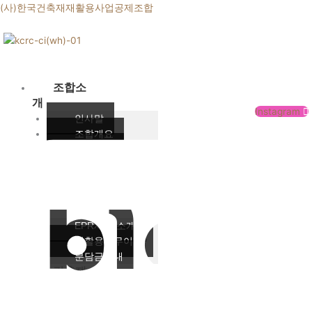
콘
(사)한국건축재재활용사업공제조합
텐
츠
로
건
너
조합소
뛰
개
Instagram
기
인사말
조합개요
조합상징
주요사업
오시는 길
EPR제
도
EPR제도 소개
재활용의무이행
분담금안내
건축재
재활용
의무대상 제품