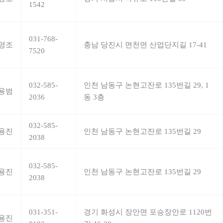
1542
031-768-
영조
충남 당진시 면천면 산업단지길 17-41
7520
032-585-
인천 남동구 논현고잔로 135번길 29, 1
용범
2036
동 3층
032-585-
용진
인천 남동구 논현고잔로 135번길 29
2038
032-585-
용진
인천 남동구 논현고잔로 135번길 29
2038
031-351-
경기 화성시 장안면 포승장안로 1120번
용진