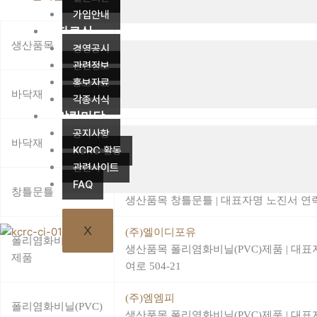
가입안내
자료실
생산품목
업체명
경영공시
관련정보
홍보자료
(주)엘림
바닥재
각종서식
생산품목 바닥재
|
대표자명 김영민
연락처 
알림마당
공지사항
(주)엘엑스하우시스
바닥재
KCRC 활동
생산품목 바닥재
|
대표자명 노진서
연락처 
관련사이트
(주)엘엑스하우시스
FAQ
창틀문틀
생산품목 창틀문틀
|
대표자명 노진서
연락
X
(주)엘이디포유
폴리염화비닐(PVC)
생산품목 폴리염화비닐(PVC)제품
|
대표
제품
여로 504-21
(주)엠엠피
폴리염화비닐(PVC)
생산품목 폴리염화비닐(PVC)제품
|
대표