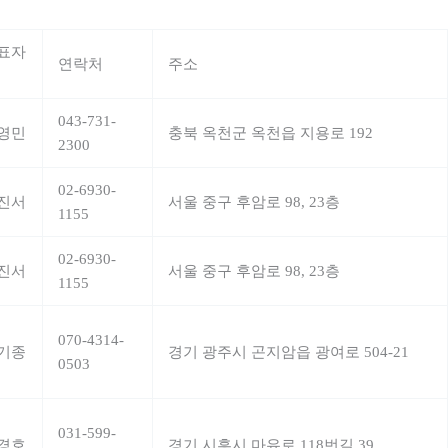
표자
연락처
주소
043-731-
영민
충북 옥천군 옥천읍 지용로 192
2300
02-6930-
진서
서울 중구 후암로 98, 23층
1155
02-6930-
진서
서울 중구 후암로 98, 23층
1155
070-4314-
기종
경기 광주시 곤지암읍 광여로 504-21
0503
031-599-
경호
경기 시흥시 마유로 118번길 39