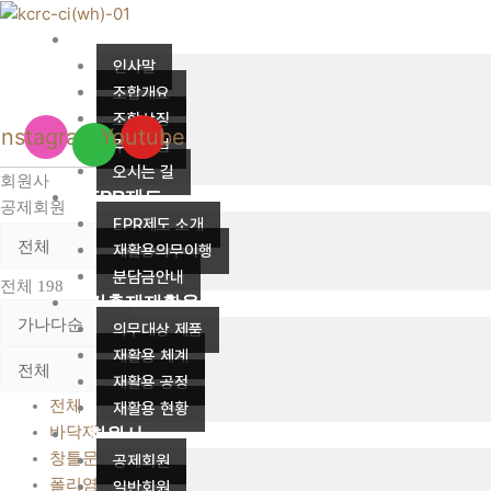
콘
텐
조합소개
츠
인사말
로
조합개요
건
조합상징
Instagram
Youtube
너
주요사업
뛰
오시는 길
회원사
기
EPR제도
공제회원
EPR제도 소개
재활용의무이행
분담금안내
전체 198
건축재재활용
의무대상 제품
재활용 체계
재활용 공정
전체
재활용 현황
바닥재
회원사
창틀문틀
공제회원
폴리염화비닐(PVC)제품
일반회원